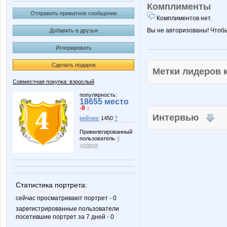
Комплименты
Отправить приватное сообщение
Комплиментов нет.
Вы не авторизованы! Чтоб
Добавить в друзья
Игнорировать
Сделать подарок
Метки лидеров
Совместная покупка: взрослый
популярность:
18655 место
-8 ↓
Интервью
рейтинг
1450
?
Привилегированный
пользователь
4
уровня
Статистика портрета:
сейчас просматривают портрет - 0
зарегистрированные пользователи
посетившие портрет за 7 дней - 0